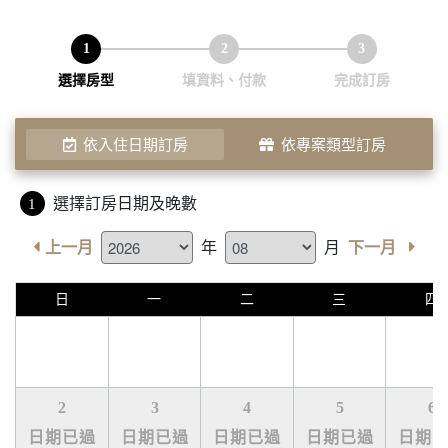
1
2
3
選擇房型
填資料、付款
完成訂房
依入住日期訂房
依專案類型訂房
選擇訂房日期及晚數
1
年
月
上一月
下一月
日
一
二
三
四
2
3
4
5
6
日期已過
日期已過
日期已過
日期已過
日期