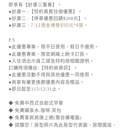
即享有【好康三重奏】。
●好康一 :【特約貴賓住宿優惠】。
●好康二 :【停車優惠回饋$200元】。
●好康三 :
7-11
現金禮卷
$50
元
*4
張。
P.S
●此優惠專案，限平日使用，假日不適用。
●此優惠專案，限官網線上刷卡訂房。
●入住須出示員工證及特約商相關證明。
訂購時須備註:【特約商資訊】。
●此優惠活動不得與其他優惠一同使用。
●商家有權更換期優惠內容及贈品。
●即日起至115/12/31止。
◆ 免費中西式自助式早餐
◆ 免費礦泉水.咖啡.茶包
◆ 免費客房高速上網(需自備電腦)
◆ 提醒您！房型照片為此房型代表圖，房間擺設、