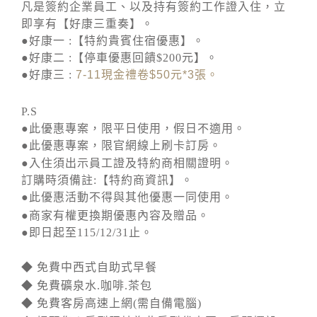
凡是簽約企業員工、以及持有簽約工作證入住，立
即享有【好康三重奏】。
●好康一 :【特約貴賓住宿優惠】。
●好康二 :【停車優惠回饋$200元】。
●好康三 :
7-11
現金禮卷
$50
元
*3
張。
P.S
●此優惠專案，限平日使用，假日不適用。
●此優惠專案，限官網線上刷卡訂房。
●入住須出示員工證及特約商相關證明。
訂購時須備註:【特約商資訊】。
●此優惠活動不得與其他優惠一同使用。
●商家有權更換期優惠內容及贈品。
●即日起至115/12/31止。
◆ 免費中西式自助式早餐
◆ 免費礦泉水.咖啡.茶包
◆ 免費客房高速上網(需自備電腦)