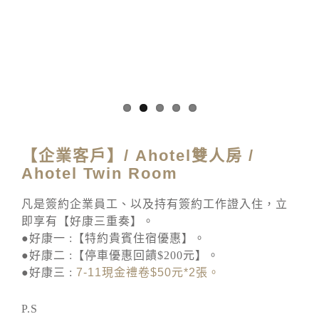
【企業客戶】/ Ahotel雙人房 /
Ahotel Twin Room
凡是簽約企業員工、以及持有簽約工作證入住，立
即享有【好康三重奏】。
●好康一 :【特約貴賓住宿優惠】。
●好康二 :【停車優惠回饋$200元】。
●好康三 :
7-11
現金禮卷
$50
元
*2
張。
P.S