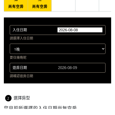
尚有空房
尚有空房
入住日期
請選擇入住日期
要住幾晚呢
退房日期
請確認退房日期
選擇房型
2
您目前所選擇的入住日期尚無空房
請重新選擇入住日期