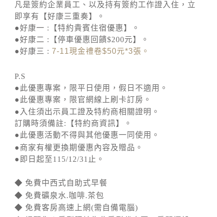
凡是簽約企業員工、以及持有簽約工作證入住，立
即享有【好康三重奏】。
●好康一 :【特約貴賓住宿優惠】。
●好康二 :【停車優惠回饋$200元】。
●好康三 :
7-11
現金禮卷
$50
元
*3
張。
P.S
●此優惠專案，限平日使用，假日不適用。
●此優惠專案，限官網線上刷卡訂房。
●入住須出示員工證及特約商相關證明。
訂購時須備註:【特約商資訊】。
●此優惠活動不得與其他優惠一同使用。
●商家有權更換期優惠內容及贈品。
●即日起至115/12/31止。
◆ 免費中西式自助式早餐
◆ 免費礦泉水.咖啡.茶包
◆ 免費客房高速上網(需自備電腦)