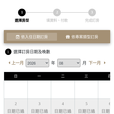
1
2
3
選擇房型
填資料、付款
完成訂房
依入住日期訂房
依專案類型訂房
選擇訂房日期及晚數
1
年
月
上一月
下一月
日
一
二
三
四
2
3
4
5
6
日期已過
日期已過
日期已過
日期已過
日期