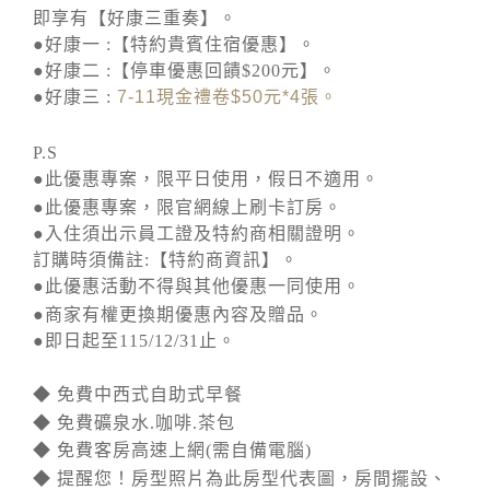
即享有【好康三重奏】。
●好康一 :【特約貴賓住宿優惠】。
●好康二 :【停車優惠回饋$200元】。
●好康三 :
7-11
現金禮卷
$50
元
*4
張。
P.S
●此優惠專案，限平日使用，假日不適用。
●此優惠專案，限官網線上刷卡訂房。
●入住須出示員工證及特約商相關證明。
訂購時須備註:【特約商資訊】。
●此優惠活動不得與其他優惠一同使用。
●商家有權更換期優惠內容及贈品。
●即日起至115/12/31止。
◆ 免費中西式自助式早餐
◆ 免費礦泉水.咖啡.茶包
◆ 免費客房高速上網(需自備電腦)
◆ 提醒您！房型照片為此房型代表圖，房間擺設、