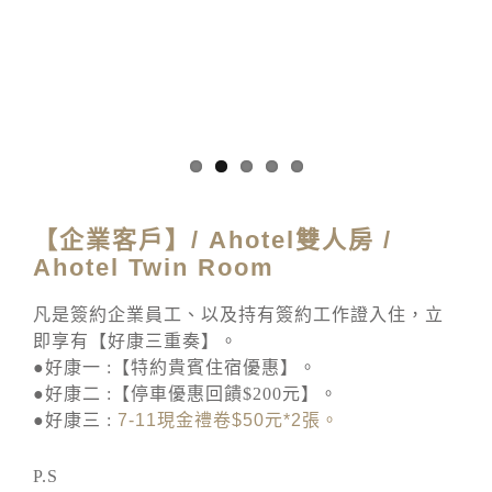
【企業客戶】/ Ahotel雙人房 /
Ahotel Twin Room
凡是簽約企業員工、以及持有簽約工作證入住，立
即享有【好康三重奏】。
●好康一 :【特約貴賓住宿優惠】。
●好康二 :【停車優惠回饋$200元】。
●好康三 :
7-11
現金禮卷
$50
元
*2
張。
P.S