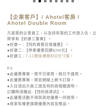
【企業客戶】/ Ahotel客房 /
Ahotel Double Room
凡是簽約企業員工、以及持有簽約工作證入住，立
即享有【好康三重奏】。
●好康一 :【特約貴賓住宿優惠】。
●好康二 :【停車優惠回饋$200元】。
●好康三 :
7-11
現金禮卷
$50
元
*2
張。
P.S
●此優惠專案，限平日使用，假日不適用。
●此優惠專案，限官網線上刷卡訂房。
●入住須出示員工證及特約商相關證明。
訂購時須備註:【特約商資訊】。
●此優惠活動不得與其他優惠一同使用。
●商家有權更換期優惠內容及贈品。