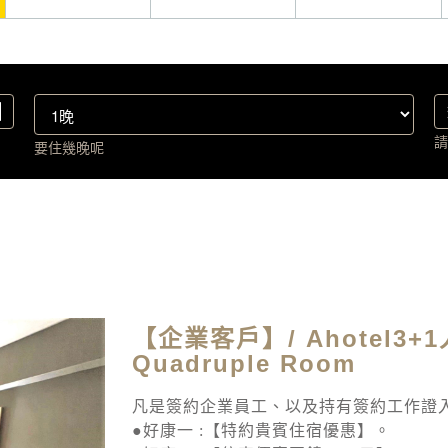
請
要住幾晚呢
【企業客戶】/ Ahotel3+1人
Quadruple Room
凡是簽約企業員工、以及持有簽約工作證
●好康一 :【特約貴賓住宿優惠】。