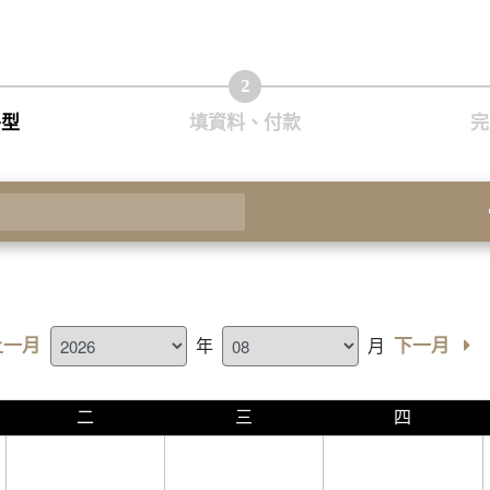
2
房型
填資料、付款
完
房
上一月
下一月
年
月
二
三
四