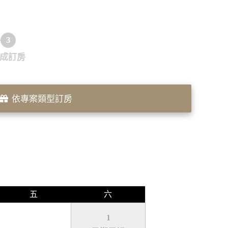
3
成訂房
依專案類型訂房
五
六
1