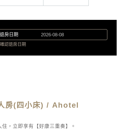
退房日期
確認退房日期
房(四小床) / Ahotel
入住，立即享有【好康三重奏】。