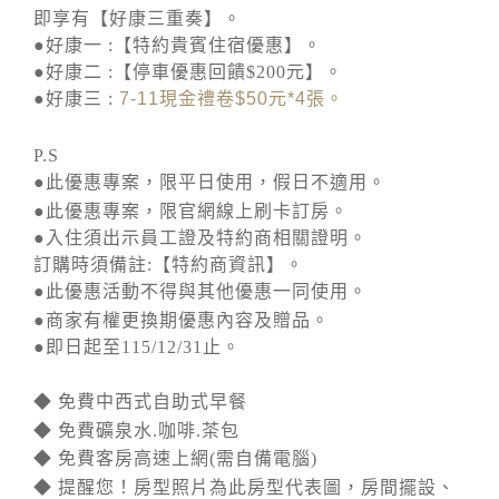
即享有【好康三重奏】。
●好康一 :【特約貴賓住宿優惠】。
●好康二 :【停車優惠回饋$200元】。
●好康三 :
7-11
現金禮卷
$50
元
*4
張。
P.S
●此優惠專案，限平日使用，假日不適用。
●此優惠專案，限官網線上刷卡訂房。
●入住須出示員工證及特約商相關證明。
訂購時須備註:【特約商資訊】。
●此優惠活動不得與其他優惠一同使用。
●商家有權更換期優惠內容及贈品。
●即日起至115/12/31止。
◆ 免費中西式自助式早餐
◆ 免費礦泉水.咖啡.茶包
◆ 免費客房高速上網(需自備電腦)
◆ 提醒您！房型照片為此房型代表圖，房間擺設、