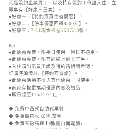
凡是簽約企業員工、以及持有簽約工作證入住，立
即享有【好康三重奏】。
●好康一 :【特約貴賓住宿優惠】。
●好康二 :【停車優惠回饋$200元】。
●好康三 :
7-11
現金禮卷
$50
元
*3
張。
P.S
●此優惠專案，限平日使用，假日不適用。
●此優惠專案，限官網線上刷卡訂房。
●入住須出示員工證及特約商相關證明。
訂購時須備註:【特約商資訊】。
●此優惠活動不得與其他優惠一同使用。
●商家有權更換期優惠內容及贈品。
●即日起至115/12/31止。
◆ 免費中西式自助式早餐
◆ 免費礦泉水.咖啡.茶包
◆ 免費客房高速上網(需自備電腦)