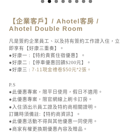
【企業客戶】/ Ahotel客房 /
Ahotel Double Room
凡是簽約企業員工、以及持有簽約工作證入住，立
即享有【好康三重奏】。
●好康一 :【特約貴賓住宿優惠】。
●好康二 :【停車優惠回饋$200元】。
●好康三 :
7-11
現金禮卷
$50
元
*2
張。
P.S
●此優惠專案，限平日使用，假日不適用。
●此優惠專案，限官網線上刷卡訂房。
●入住須出示員工證及特約商相關證明。
訂購時須備註:【特約商資訊】。
●此優惠活動不得與其他優惠一同使用。
●商家有權更換期優惠內容及贈品。