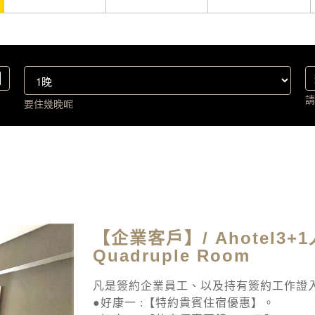
請
要住幾晚呢
【企業客戶】/ Ahotel3+1人
Quadruple Room
凡是簽約企業員工、以及持有簽約工作證
●好康一 :【特約貴賓住宿優惠】。