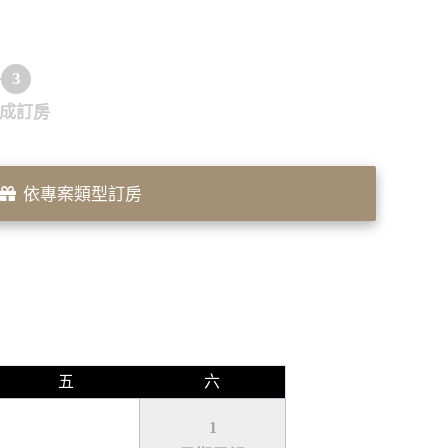
3
成訂房
依專案類型訂房
五
六
1