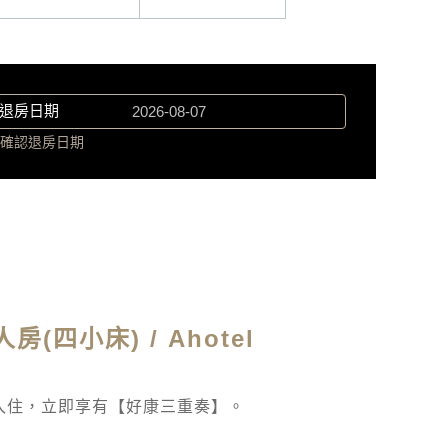
退房日期
確認退房日期
房(四小床) / Ahotel
入住，立即享有【好康三重奏】。