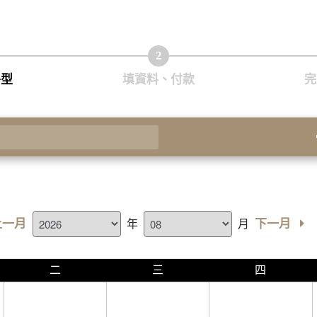
2
房型
填資料、付款
完
房
上一月
下一月
年
月
二
三
四