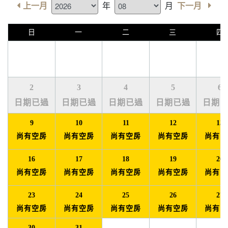
年
月
上一月
下一月
日
一
二
三
四
2
3
4
5
6
日期已過
日期已過
日期已過
日期已過
日期
9
10
11
12
13
尚有空房
尚有空房
尚有空房
尚有空房
尚有空
16
17
18
19
20
尚有空房
尚有空房
尚有空房
尚有空房
尚有空
23
24
25
26
27
尚有空房
尚有空房
尚有空房
尚有空房
尚有空
30
31