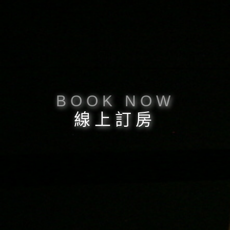
BOOK NOW
線上訂房